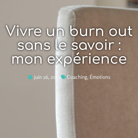
Vivre un burn out
sans le savoir :
mon expérience
juin 16, 2022
Coaching
,
Émotions