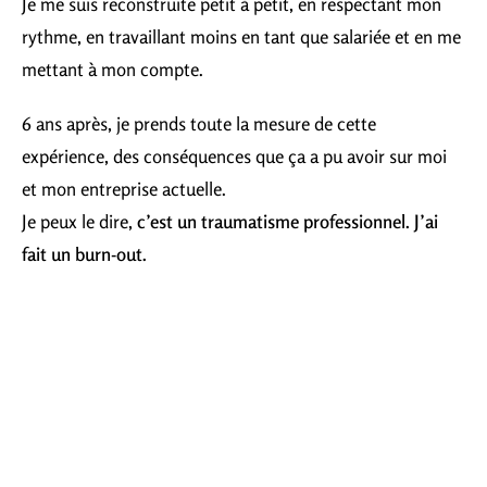
Je me suis reconstruite petit à petit, en respectant mon
rythme, en travaillant moins en tant que salariée et en me
mettant à mon compte.
6 ans après, je prends toute la mesure de cette
expérience, des conséquences que ça a pu avoir sur moi
et mon entreprise actuelle.
Je peux le dire,
c’est un traumatisme professionnel. J’ai
fait un burn-out.
Ça n’a pas eu la forme du burn-out comme je l’imaginais,
les
marques sont bien là pourtant
.
Et aujourd’hui
je nettoie encore
les traces de cette
expérience. Le temps que je comprenne que ce n’était pas
rien.
Je me suis
sentie soulagée
quand j’ai capté à quel point ça